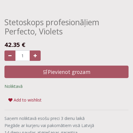
Stetoskops profesionāļiem
Perfecto, Violets
42.35
€
🛒Pievienot grozam
Noliktavā
Add to wishlist
Saņem noliktavā esošu preci 3 dienu laikā
Piegāde ar kurjeru vai pakomātiem visā Latvijā
14 dienu naudas atgriešanas garantija