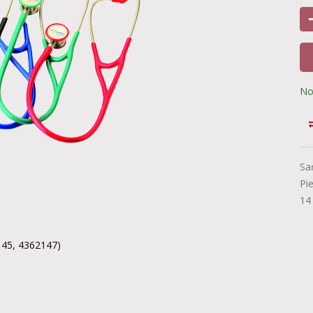
No
Sa
Pi
14
145, 4362147)