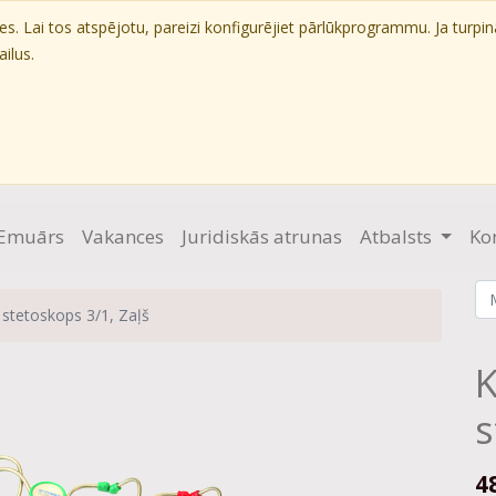
. Lai tos atspējotu, pareizi konfigurējiet pārlūkprogrammu. Ja turpin
ilus.
Emuārs
Vakances
Juridiskās atrunas
Atbalsts
Ko
 stetoskops 3/1, Zaļš
K
s
4