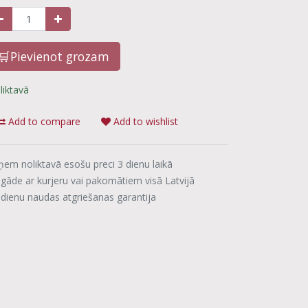
🛒Pievienot grozam
liktavā
Add to compare
Add to wishlist
ņem noliktavā esošu preci 3 dienu laikā
egāde ar kurjeru vai pakomātiem visā Latvijā
 dienu naudas atgriešanas garantija