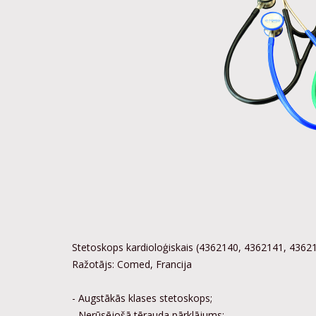
Stetoskops kardioloģiskais (4362140, 4362141, 4362
Ražotājs: Comed, Francija
- Augstākās klases stetoskops;
- Nerūsējošā tērauda pārklājums;