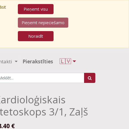
āsit
Pieņemt visu
Pieņemt nepieciešamo
Noraidīt
🇱🇻
ntakti
Pierakstīties
ardioloģiskais
tetoskops 3/1, Zaļš
8.40
€