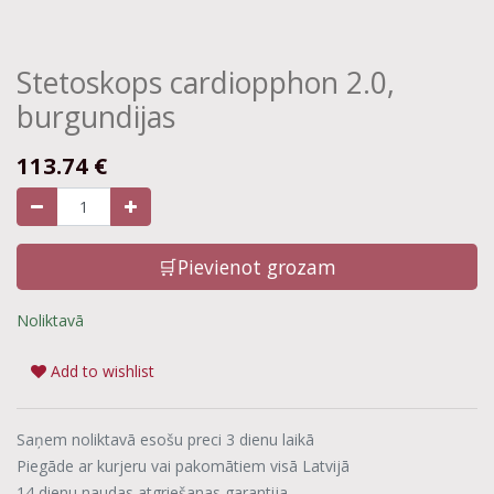
Stetoskops cardiopphon 2.0,
burgundijas
113.74
€
🛒Pievienot grozam
Noliktavā
Add to wishlist
Saņem noliktavā esošu preci 3 dienu laikā
Piegāde ar kurjeru vai pakomātiem visā Latvijā
14 dienu naudas atgriešanas garantija