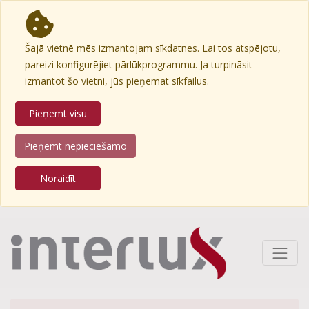
Šajā vietnē mēs izmantojam sīkdatnes. Lai tos atspējotu,
pareizi konfigurējiet pārlūkprogrammu. Ja turpināsit
izmantot šo vietni, jūs pieņemat sīkfailus.
Pieņemt visu
Pieņemt nepieciešamo
Noraidīt