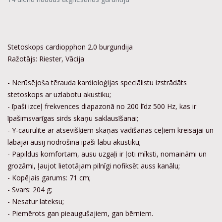
Stetoskops cardiopphon 2.0 burgundija
Ražotājs: Riester, Vācija
- Nerūsējoša tērauda kardioloģijas speciālistu izstrādāts
stetoskops ar uzlabotu akustiku;
- īpaši izceļ frekvences diapazonā no 200 līdz 500 Hz, kas ir
īpašimsvarīgas sirds skaņu saklausīšanai;
- Y-caurulīte ar atsevišķiem skaņas vadīšanas ceļiem kreisajai un
labajai ausij nodrošina īpaši labu akustiku;
- Papildus komfortam, ausu uzgaļi ir ļoti mīksti, nomaināmi un
grozāmi, ļaujot lietotājam pilnīgi nofiksēt auss kanālu;
- Kopējais garums: 71 cm;
- Svars: 204 g;
- Nesatur lateksu;
- Piemērots gan pieaugušajiem, gan bērniem.