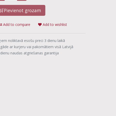
🛒Pievienot grozam
Add to compare
Add to wishlist
ņem noliktavā esošu preci 3 dienu laikā
egāde ar kurjeru vai pakomātiem visā Latvijā
 dienu naudas atgriešanas garantija