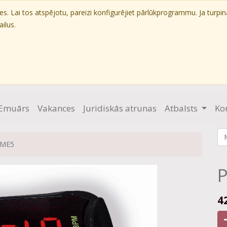
. Lai tos atspējotu, pareizi konfigurējiet pārlūkprogrammu. Ja turpin
ilus.
Emuārs
Vakances
Juridiskās atrunas
Atbalsts
Ko
 ME5
P
4