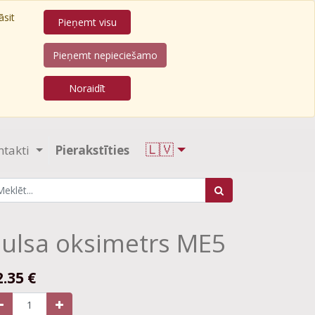
āsit
Pieņemt visu
Pieņemt nepieciešamo
Noraidīt
🇱🇻
ntakti
Pierakstīties
ulsa oksimetrs ME5
2.35
€