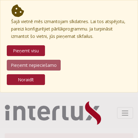
Šajā vietnē mēs izmantojam sīkdatnes. Lai tos atspējotu,
pareizi konfigurējiet pārlūkprogrammu. Ja turpināsit
izmantot šo vietni, jūs pieņemat sīkfailus.
Pieņemt visu
Pieņemt nepieciešamo
Noraidīt