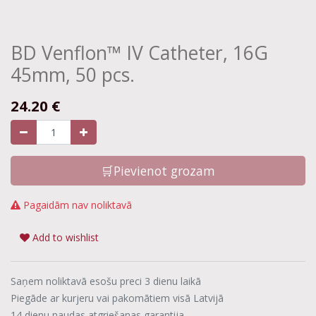
BD Venflon™ IV Catheter, 16G
45mm, 50 pcs.
24.20
€
🛒Pievienot grozam
Pagaidām nav noliktavā
Add to wishlist
Saņem noliktavā esošu preci 3 dienu laikā
Piegāde ar kurjeru vai pakomātiem visā Latvijā
14 dienu naudas atgriešanas garantija