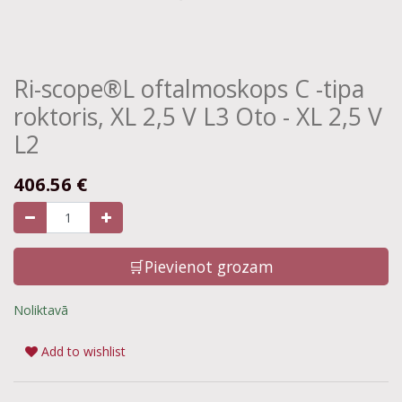
Ri-scope®L oftalmoskops C -tipa
roktoris, XL 2,5 V L3 Oto - XL 2,5 V
L2
406.56
€
🛒Pievienot grozam
Noliktavā
Add to wishlist