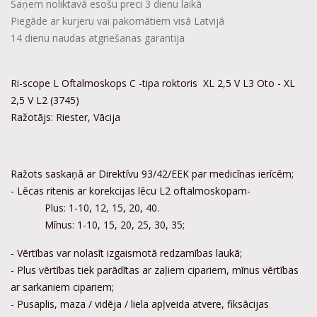
Saņem noliktavā esošu preci 3 dienu laikā
Piegāde ar kurjeru vai pakomātiem visā Latvijā
14 dienu naudas atgriešanas garantija
Ri-scope L Oftalmoskops C -tipa roktoris XL 2,5 V L3 Oto - XL
2,5 V L2 (3745)
Ražotājs: Riester, Vācija
Ražots saskaņā ar Direktīvu 93/42/EEK par medicīnas ierīcēm;
- Lēcas ritenis ar korekcijas lēcu L2 oftalmoskopam-
Plus: 1-10, 12, 15, 20, 40.
Mīnus: 1-10, 15, 20, 25, 30, 35;
- Vērtības var nolasīt izgaismotā redzamības laukā;
- Plus vērtības tiek parādītas ar zaļiem cipariem, mīnus vērtības
ar sarkaniem cipariem;
- Pusaplis, maza / vidēja / liela apļveida atvere, fiksācijas