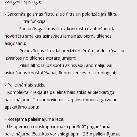
zvaigzne, sprauga;
- Sarkanās gaismas filtrs, zilais filtrs un polarizācijas filtrs.
Filtra funkcija -
Sarkanās gaismas filtrs: kontrasta uzlabošana, lai
novērtētu smalkas asinsvadu izmaiņas, piem., tīklenes
asiņošanu;
Polarizācijas filtrs: lai precīzi novērtētu audu krāsas un
izvairītos no tīklenes atstarojumiem;
Zilais filtrs: lai uzlabotu asinsvadu anomāliju vai
asiņošanas konstatēšanai, fluorescences oftalmoloģijai;
- Palielināmais stikls.
Komplektā ir iekļauts palielināmais stikls ar pieckārtīgu
palielinājumu. To var novietot starp instrumenta galvu un
apskatāmo zonu;
- Rotējamā palielinājuma lēca.
Uz operāciju otoskopa ir maza par 360° pagriežama
palielinājuma lēca, kas var sniegt apm., 2.5 x palielinājumu;