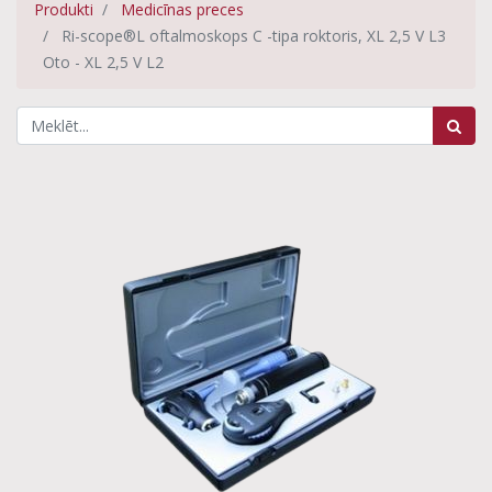
Produkti
Medicīnas preces
Ri-scope®L oftalmoskops C -tipa roktoris, XL 2,5 V L3
Oto - XL 2,5 V L2