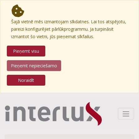
Šajā vietnē mēs izmantojam sīkdatnes. Lai tos atspējotu,
pareizi konfigurējiet pārlūkprogrammu. Ja turpināsit
izmantot šo vietni, jūs pieņemat sīkfailus.
Pieņemt visu
Pieņemt nepieciešamo
Noraidīt