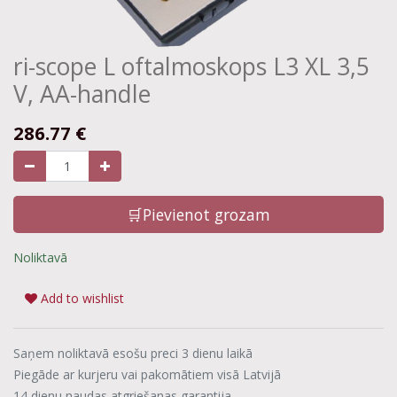
ri-scope L oftalmoskops L3 XL 3,5
V, AA-handle
286.77
€
🛒Pievienot grozam
Noliktavā
Add to wishlist
Saņem noliktavā esošu preci 3 dienu laikā
Piegāde ar kurjeru vai pakomātiem visā Latvijā
14 dienu naudas atgriešanas garantija