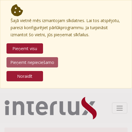
Šajā vietnē mēs izmantojam sīkdatnes. Lai tos atspējotu,
pareizi konfigurējiet pārlūkprogrammu. Ja turpināsit
izmantot šo vietni, jūs pieņemat sīkfailus.
Pieņemt visu
Pieņemt nepieciešamo
Noraidīt