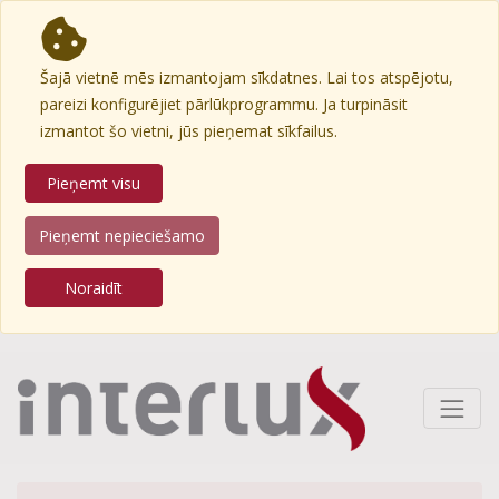
Šajā vietnē mēs izmantojam sīkdatnes. Lai tos atspējotu,
pareizi konfigurējiet pārlūkprogrammu. Ja turpināsit
izmantot šo vietni, jūs pieņemat sīkfailus.
Pieņemt visu
Pieņemt nepieciešamo
Noraidīt