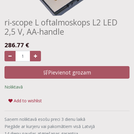
ri-scope L oftalmoskops L2 LED
2,5 V, AA-handle
286.77
€
🛒Pievienot grozam
Noliktavā
Add to wishlist
Saņem noliktavā esošu preci 3 dienu laikā
Piegāde ar kurjeru vai pakomātiem visā Latvijā
14 dienu naudas atgriešanas garantija