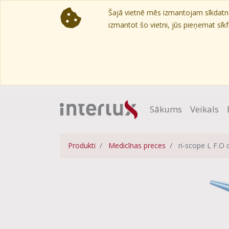
Šajā vietnē mēs izmantojam sīkdatnes
izmantot šo vietni, jūs pieņemat sīkfa
Sākums
Veikals
Produkti
Medicīnas preces
ri-scope L F.O 