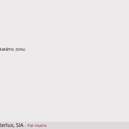
pskatāmo zonu;
terlux, SIA
-
Par mums