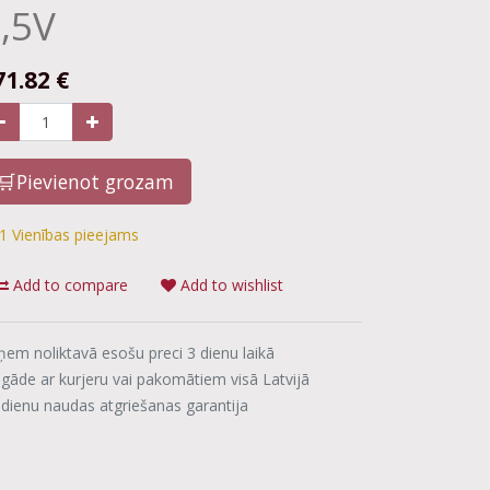
,5V
71.82
€
🛒Pievienot grozam
1 Vienības pieejams
Add to compare
Add to wishlist
ņem noliktavā esošu preci 3 dienu laikā
egāde ar kurjeru vai pakomātiem visā Latvijā
 dienu naudas atgriešanas garantija