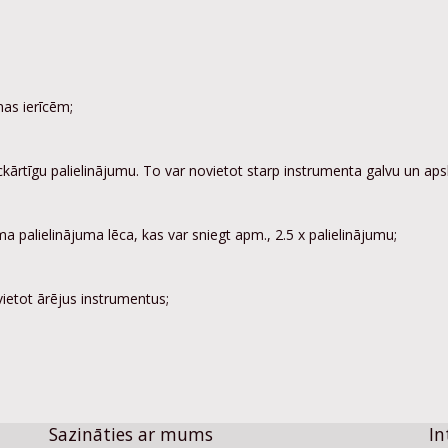
as ierīcēm;
eckārtīgu palielinājumu. To var novietot starp instrumenta galvu un a
palielinājuma lēca, kas var sniegt apm., 2.5 x palielinājumu;
vietot ārējus instrumentus;
Sazināties ar mums
In