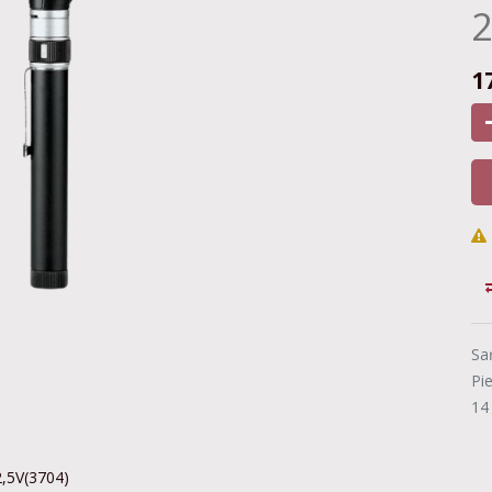
2
1
Sa
Pi
14
2,5V(3704)