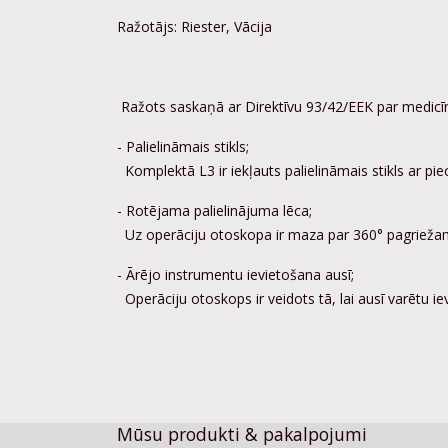
Ražotājs: Riester, Vācija
Ražots saskaņā ar Direktīvu 93/42/EEK par medicīn
- Palielināmais stikls;
Komplektā L3 ir iekļauts palielināmais stikls ar pi
- Rotējama palielinājuma lēca;
Uz operāciju otoskopa ir maza par 360° pagriežama 
- Ārējo instrumentu ievietošana ausī;
Operāciju otoskops ir veidots tā, lai ausī varētu ie
Mūsu produkti & pakalpojumi