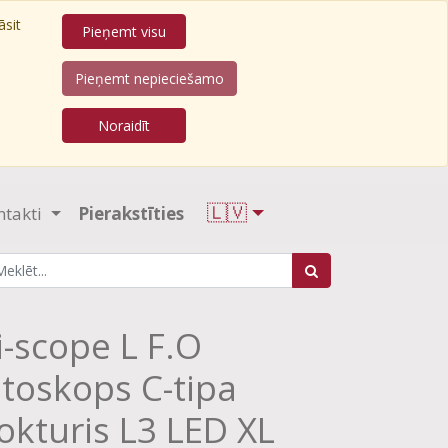
āsit
Pieņemt visu
Pieņemt nepieciešamo
Noraidīt
🇱🇻
ntakti
Pierakstīties
i-scope L F.O
toskops C-tipa
okturis L3 LED XL