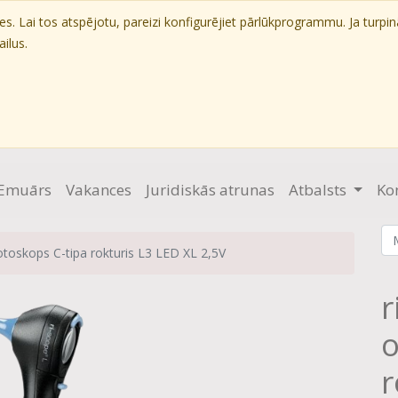
. Lai tos atspējotu, pareizi konfigurējiet pārlūkprogrammu. Ja turpin
ilus.
Emuārs
Vakances
Juridiskās atrunas
Atbalsts
Ko
otoskops C-tipa rokturis L3 LED XL 2,5V
r
o
r