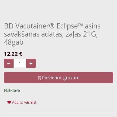
BD Vacutainer® Eclipse™ asins
savākšanas adatas, zaļas 21G,
48gab
12.22
€
🛒Pievienot grozam
Noliktavā
Add to wishlist