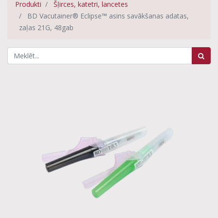
Produkti
Šļirces, katetri, lancetes
BD Vacutainer® Eclipse™ asins savākšanas adatas,
zaļas 21G, 48gab