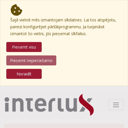
Šajā vietnē mēs izmantojam sīkdatnes. Lai tos atspējotu,
pareizi konfigurējiet pārlūkprogrammu. Ja turpināsit
izmantot šo vietni, jūs pieņemat sīkfailus.
Pieņemt visu
Pieņemt nepieciešamo
Noraidīt