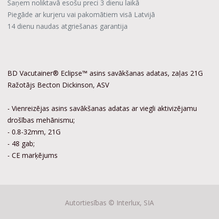
Saņem noliktavā esošu preci 3 dienu laikā
Piegāde ar kurjeru vai pakomātiem visā Latvijā
14 dienu naudas atgriešanas garantija
BD Vacutainer® Eclipse™ asins savākšanas adatas, zaļas 21G
Ražotājs Becton Dickinson, ASV
- Vienreizējas asins savākšanas adatas ar viegli aktivizējamu
drošības mehānismu;
- 0.8-32mm, 21G
- 48 gab;
- CE marķējums
Autortiesības ©
Interlux, SIA