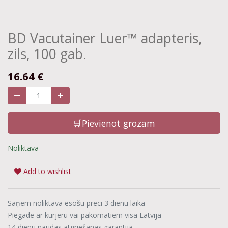
BD Vacutainer Luer™ adapteris,
zils, 100 gab.
16.64
€
🛒Pievienot grozam
Noliktavā
Add to wishlist
Saņem noliktavā esošu preci 3 dienu laikā
Piegāde ar kurjeru vai pakomātiem visā Latvijā
14 dienu naudas atgriešanas garantija