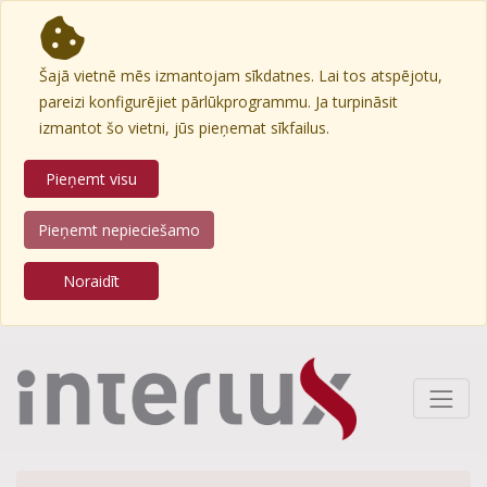
Šajā vietnē mēs izmantojam sīkdatnes. Lai tos atspējotu,
pareizi konfigurējiet pārlūkprogrammu. Ja turpināsit
izmantot šo vietni, jūs pieņemat sīkfailus.
Pieņemt visu
Pieņemt nepieciešamo
Noraidīt