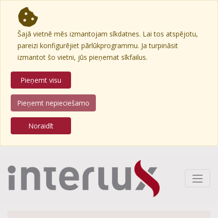
Šajā vietnē mēs izmantojam sīkdatnes. Lai tos atspējotu,
pareizi konfigurējiet pārlūkprogrammu. Ja turpināsit
izmantot šo vietni, jūs pieņemat sīkfailus.
Pieņemt visu
Pieņemt nepieciešamo
Noraidīt