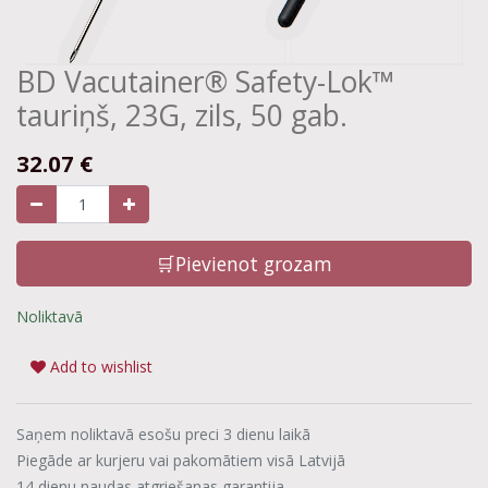
BD Vacutainer® Safety-Lok™
tauriņš, 23G, zils, 50 gab.
32.07
€
🛒Pievienot grozam
Noliktavā
Add to wishlist
Saņem noliktavā esošu preci 3 dienu laikā
Piegāde ar kurjeru vai pakomātiem visā Latvijā
14 dienu naudas atgriešanas garantija