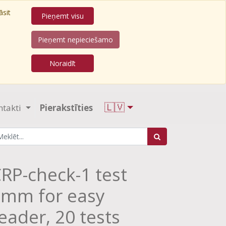
āsit
Pieņemt visu
Pieņemt nepieciešamo
Noraidīt
🇱🇻
ntakti
Pierakstīties
RP-check-1 test
mm for easy
eader, 20 tests