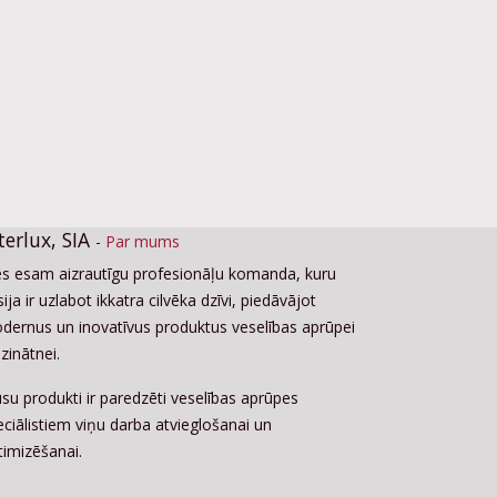
terlux, SIA
-
Par mums
s esam aizrautīgu profesionāļu komanda, kuru
ija ir uzlabot ikkatra cilvēka dzīvi, piedāvājot
dernus un inovatīvus produktus veselības aprūpei
zinātnei.
su produkti ir paredzēti veselības aprūpes
eciālistiem viņu darba atvieglošanai un
timizēšanai.