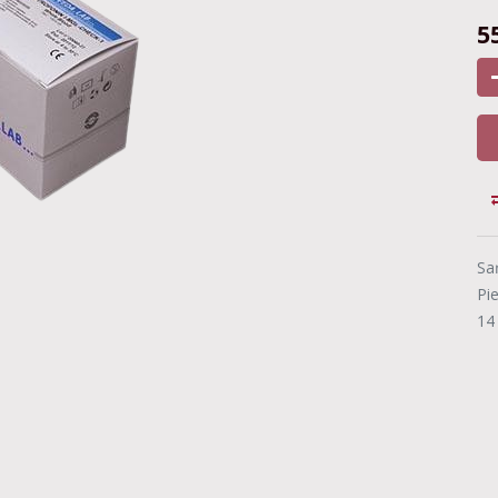
5
Sa
Pi
14