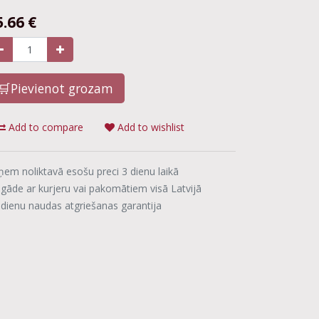
5.66
€
🛒Pievienot grozam
Add to compare
Add to wishlist
ņem noliktavā esošu preci 3 dienu laikā
egāde ar kurjeru vai pakomātiem visā Latvijā
 dienu naudas atgriešanas garantija