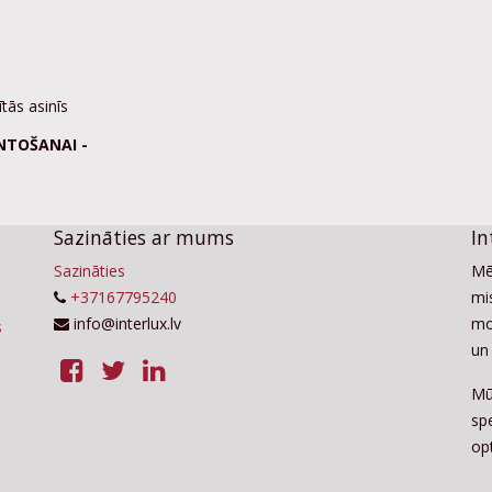
tās asinīs
NTOŠANAI -
Sazināties ar mums
In
Sazināties
Mē
+37167795240
mis
info@interlux.lv
mo
un 
Mū
sp
op