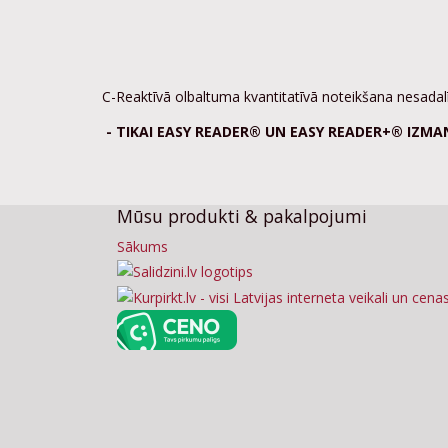
C-Reaktīvā olbaltuma kvantitatīvā noteikšana nesadalī
- TIKAI EASY READER® UN EASY READER+® IZMA
Mūsu produkti & pakalpojumi
Sākums