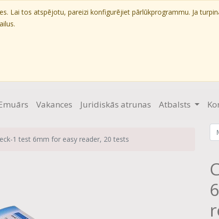
. Lai tos atspējotu, pareizi konfigurējiet pārlūkprogrammu. Ja turpin
ilus.
Emuārs
Vakances
Juridiskās atrunas
Atbalsts
Ko
ck-1 test 6mm for easy reader, 20 tests
C
6
r