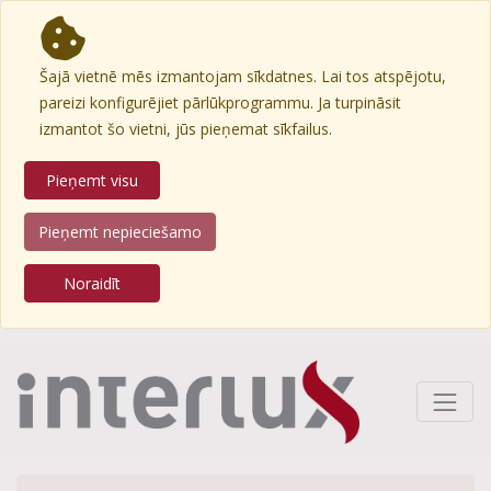
Šajā vietnē mēs izmantojam sīkdatnes. Lai tos atspējotu,
pareizi konfigurējiet pārlūkprogrammu. Ja turpināsit
izmantot šo vietni, jūs pieņemat sīkfailus.
Pieņemt visu
Pieņemt nepieciešamo
Noraidīt