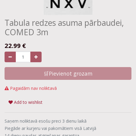
Tabula redzes asuma pārbaudei,
COMED 3m
22.99
€
🛒Pievienot grozam
Pagaidām nav noliktavā
Add to wishlist
Saņem noliktavā esošu preci 3 dienu laikā
Piegāde ar kurjeru vai pakomātiem visā Latvijā
14 dienu naudas atgriešanas garantija