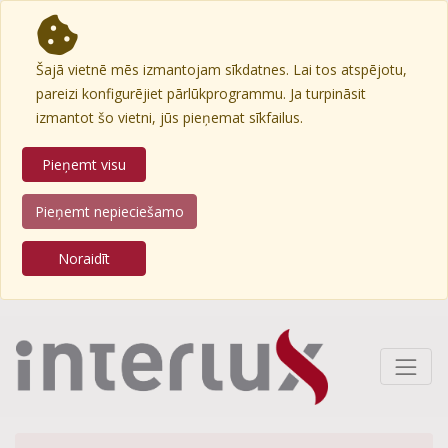
Šajā vietnē mēs izmantojam sīkdatnes. Lai tos atspējotu,
pareizi konfigurējiet pārlūkprogrammu. Ja turpināsit
izmantot šo vietni, jūs pieņemat sīkfailus.
Pieņemt visu
Pieņemt nepieciešamo
Noraidīt