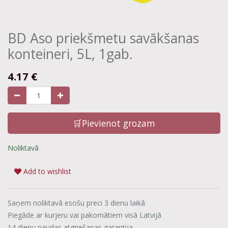
BD Aso priekšmetu savākšanas
konteineri, 5L, 1gab.
4.17
€
🛒Pievienot grozam
Noliktavā
Add to wishlist
Saņem noliktavā esošu preci 3 dienu laikā
Piegāde ar kurjeru vai pakomātiem visā Latvijā
14 dienu naudas atgriešanas garantija