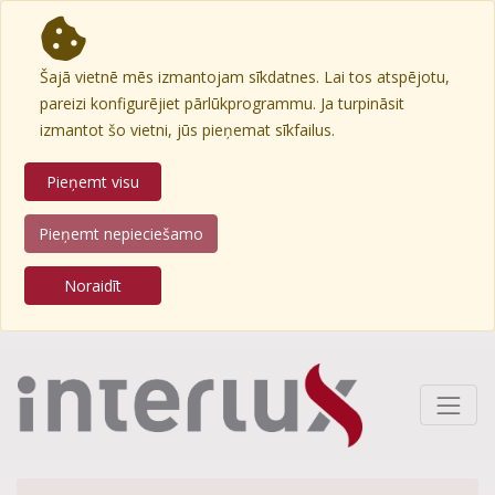
Šajā vietnē mēs izmantojam sīkdatnes. Lai tos atspējotu,
pareizi konfigurējiet pārlūkprogrammu. Ja turpināsit
izmantot šo vietni, jūs pieņemat sīkfailus.
Pieņemt visu
Pieņemt nepieciešamo
Noraidīt