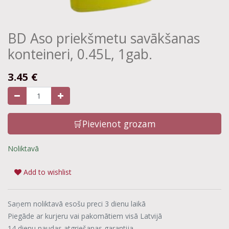
BD Aso priekšmetu savākšanas
konteineri, 0.45L, 1gab.
3.45
€
🛒Pievienot grozam
Noliktavā
Add to wishlist
Saņem noliktavā esošu preci 3 dienu laikā
Piegāde ar kurjeru vai pakomātiem visā Latvijā
14 dienu naudas atgriešanas garantija