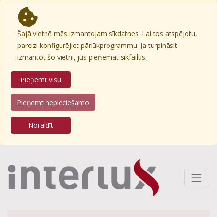
Šajā vietnē mēs izmantojam sīkdatnes. Lai tos atspējotu,
pareizi konfigurējiet pārlūkprogrammu. Ja turpināsit
izmantot šo vietni, jūs pieņemat sīkfailus.
Pieņemt visu
Pieņemt nepieciešamo
Noraidīt