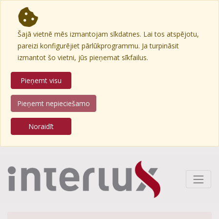
Šajā vietnē mēs izmantojam sīkdatnes. Lai tos atspējotu,
pareizi konfigurējiet pārlūkprogrammu. Ja turpināsit
izmantot šo vietni, jūs pieņemat sīkfailus.
Pieņemt visu
Pieņemt nepieciešamo
Noraidīt