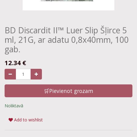
BD Discardit II™ Luer Slip Šļirce 5
ml, 21G, ar adatu 0,8x40mm, 100
gab.
12.34
€
🛒Pievienot grozam
Noliktavā
Add to wishlist