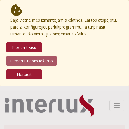
Šajā vietnē mēs izmantojam sīkdatnes. Lai tos atspējotu,
pareizi konfigurējiet pārlūkprogrammu. Ja turpināsit
izmantot šo vietni, jūs pieņemat sīkfailus.
Pieņemt visu
Pieņemt nepieciešamo
Noraidīt