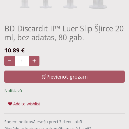
BD Discardit II™ Luer Slip Šļirce 20
ml, bez adatas, 80 gab.
10.89
€
🛒Pievienot grozam
Noliktavā
Add to wishlist
Saņem noliktavā esošu preci 3 dienu laikā
Piegāde ar kurjeru vai pakomātiem visā Latvijā