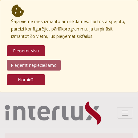
Šajā vietnē mēs izmantojam sīkdatnes. Lai tos atspējotu,
pareizi konfigurējiet pārlūkprogrammu. Ja turpināsit
izmantot šo vietni, jūs pieņemat sīkfailus.
Pieņemt visu
Pieņemt nepieciešamo
Noraidīt