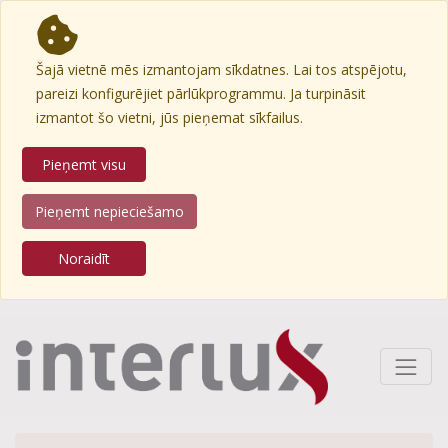
Šajā vietnē mēs izmantojam sīkdatnes. Lai tos atspējotu,
pareizi konfigurējiet pārlūkprogrammu. Ja turpināsit
izmantot šo vietni, jūs pieņemat sīkfailus.
Pieņemt visu
Pieņemt nepieciešamo
Noraidīt