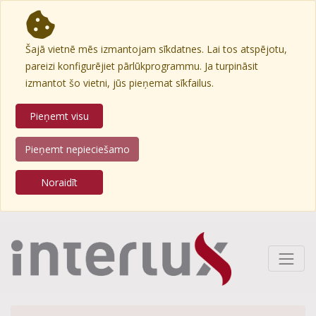
Šajā vietnē mēs izmantojam sīkdatnes. Lai tos atspējotu,
pareizi konfigurējiet pārlūkprogrammu. Ja turpināsit
izmantot šo vietni, jūs pieņemat sīkfailus.
Pieņemt visu
Pieņemt nepieciešamo
Noraidīt