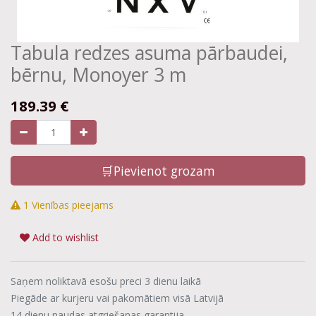
Tabula redzes asuma pārbaudei,
bērnu, Monoyer 3 m
189.39
€
🛒Pievienot grozam
1 Vienības pieejams
Add to wishlist
Saņem noliktavā esošu preci 3 dienu laikā
Piegāde ar kurjeru vai pakomātiem visā Latvijā
14 dienu naudas atgriešanas garantija