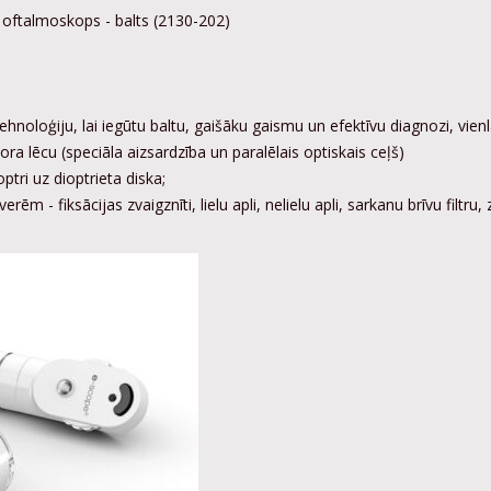
oftalmoskops - balts (2130-202)
noloģiju, lai iegūtu baltu, gaišāku gaismu un efektīvu diagnozi, vien
ra lēcu (speciāla aizsardzība un paralēlais optiskais ceļš)
ptri uz dioptrieta diska;
rēm - fiksācijas zvaigznīti, lielu apli, nelielu apli, sarkanu brīvu filtru, z