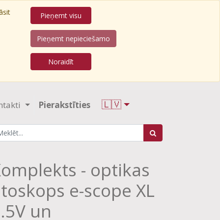
āsit
Pieņemt visu
Pieņemt nepieciešamo
Noraidīt
🇱🇻
ntakti
Pierakstīties
omplekts - optikas
toskops e-scope XL
.5V un