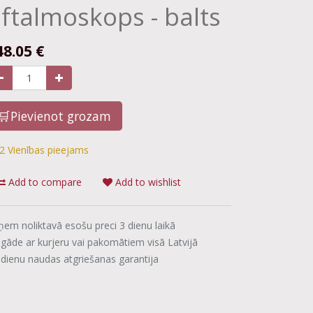
ftalmoskops - balts
48.05
€
🛒Pievienot grozam
2 Vienības pieejams
Add to compare
Add to wishlist
ņem noliktavā esošu preci 3 dienu laikā
egāde ar kurjeru vai pakomātiem visā Latvijā
 dienu naudas atgriešanas garantija