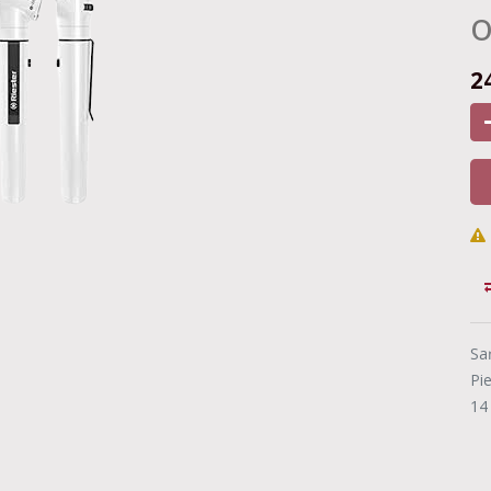
o
2
Sa
Pi
14