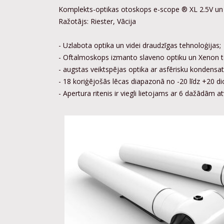
Komplekts-optikas otoskops e-scope ® XL 2.5V un 
Ražotājs: Riester, Vācija
- Uzlabota optika un videi draudzīgas tehnoloģijas;
- Oftalmoskops izmanto slaveno optiku un Xenon teh
- augstas veiktspējas optika ar asfērisku kondensato
- 18 koriģējošās lēcas diapazonā no -20 līdz +20 dio
- Apertura ritenis ir viegli lietojams ar 6 dažādām atve