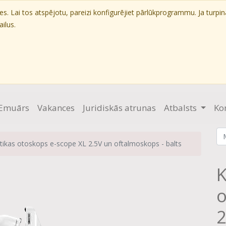
. Lai tos atspējotu, pareizi konfigurējiet pārlūkprogrammu. Ja turpin
ilus.
Emuārs
Vakances
Juridiskās atrunas
Atbalsts
Ko
tikas otoskops e-scope XL 2.5V un oftalmoskops - balts
K
o
2