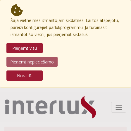
Šajā vietnē mēs izmantojam sīkdatnes. Lai tos atspējotu,
pareizi konfigurējiet pārlūkprogrammu. Ja turpināsit
izmantot šo vietni, jūs pieņemat sīkfailus.
Pieņemt visu
Pieņemt nepieciešamo
Noraidīt