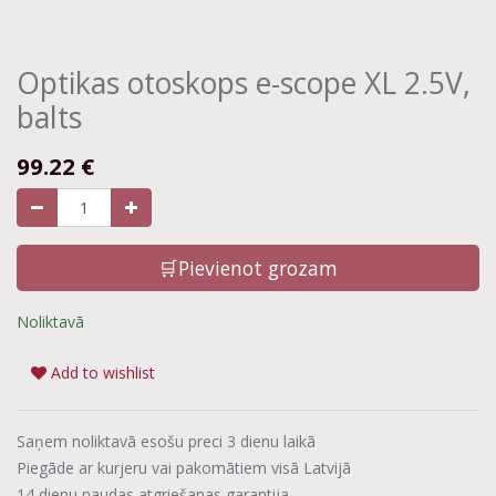
Optikas otoskops e-scope XL 2.5V,
balts
99.22
€
🛒Pievienot grozam
Noliktavā
Add to wishlist
Saņem noliktavā esošu preci 3 dienu laikā
Piegāde ar kurjeru vai pakomātiem visā Latvijā
14 dienu naudas atgriešanas garantija