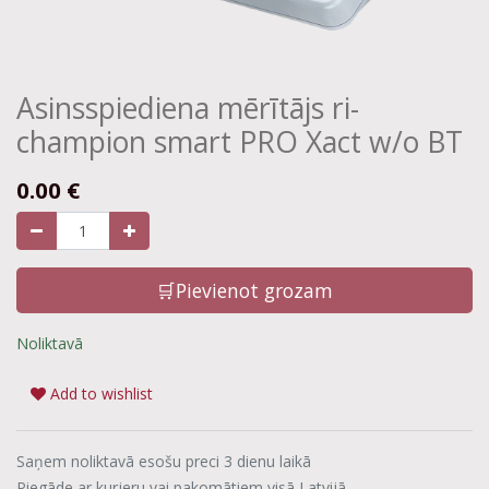
Asinsspiediena mērītājs ri-
champion smart PRO Xact w/o BT
0.00
€
🛒Pievienot grozam
Noliktavā
Add to wishlist
Saņem noliktavā esošu preci 3 dienu laikā
Piegāde ar kurjeru vai pakomātiem visā Latvijā