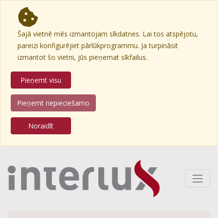
Šajā vietnē mēs izmantojam sīkdatnes. Lai tos atspējotu,
pareizi konfigurējiet pārlūkprogrammu. Ja turpināsit
izmantot šo vietni, jūs pieņemat sīkfailus.
Pieņemt visu
Pieņemt nepieciešamo
Noraidīt