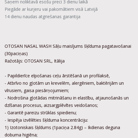
Saņem noliktavā esošu preci 3 dienu laikā
Piegāde ar kurjeru vai pakomātiem visā Latvijā
14 dienu naudas atgriešanas garantija
OTOSAN NASAL WASH Sāļu maisījums šķīduma pagatavošanai
(30paciņas)
Ražotājs: OTOSAN SRL, Itālija
- Papildierīce elpošanas ceļu ārstēšanā un profilaksē,
- Atbrīvo no gļotām un krevelēm, alergēniem, baktērijām un
vīrusiem, gaisa piesārņojumiem;
- Nodrošina gļotādas mitrināšanu in elastību, atjaunošanās un
dzīšanas procesus, aizsargplēvītes veidošanos;
- Garantē pareizu strūklas spiedienu;
- Iespēja izvēlēties šķīduma koncentrāciju:
1) Izotoniskais šķīdums (1paciņa 2.84g) – Ikdienas deguna
dobuma higiēna;