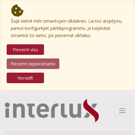
Šajā vietnē mēs izmantojam sīkdatnes. Lai tos atspējotu,
pareizi konfigurējiet pārlūkprogrammu. Ja turpināsit
izmantot šo vietni, jūs pieņemat sīkfailus.
Pieņemt visu
Pieņemt nepieciešamo
Noraidīt