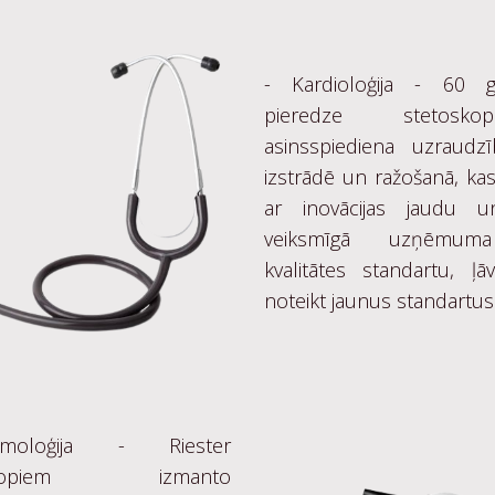
- Kardioloģija - 60 g
pieredze stetos
asinsspiediena uzraudzī
izstrādē un ražošanā, ka
ar inovācijas jaudu u
veiksmīgā uzņēmum
kvalitātes standartu, ļāv
noteikt jaunus standartus
moloģija - Riester
oskopiem izmanto