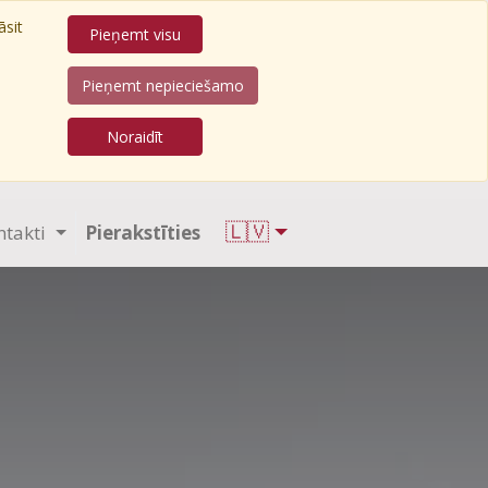
āsit
Pieņemt visu
Pieņemt nepieciešamo
Noraidīt
🇱🇻
ntakti
Pierakstīties