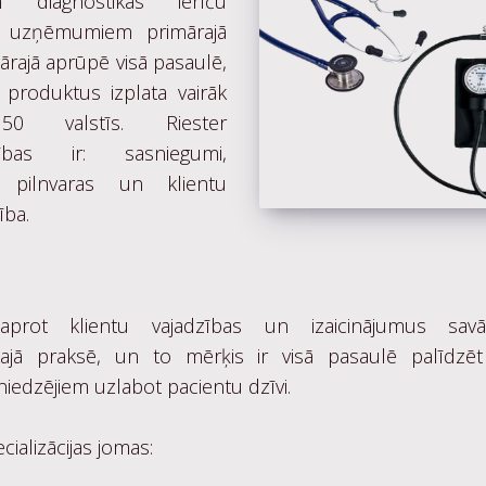
em diagnostikas ierīču
s uzņēmumiem primārajā
ārajā aprūpē visā pasaulē,
 produktus izplata vairāk
0 valstīs. Riester
tības ir: sasniegumi,
s, pilnvaras un klientu
ība.
saprot klientu vajadzības un izaicinājumus savā
kajā praksē, un to mērķis ir visā pasaulē palīdzēt
iedzējiem uzlabot pacientu dzīvi.
cializācijas jomas: