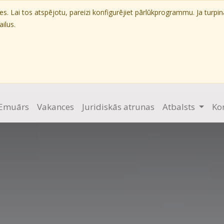
. Lai tos atspējotu, pareizi konfigurējiet pārlūkprogrammu. Ja turpin
ilus.
Emuārs
Vakances
Juridiskās atrunas
Atbalsts
Ko