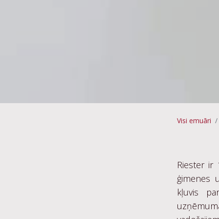
Visi emuāri
Riester ir
ģimenes u
kļuvis pa
uzņēmu