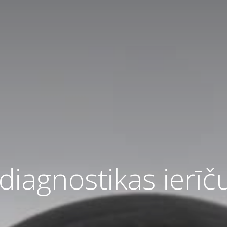
 diagnostikas ierīč