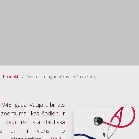
Produkti
Riester - diagnostikas ierīču ražotājs
 1948. gadā Vācijā dibināts
zņēmums, kas šodien ir
r daļu no starptautiska
ma un ir viens no