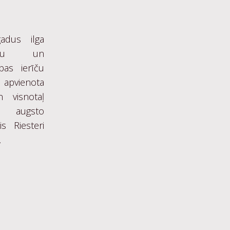
adus ilga
kopu un
bas ierīču
s apvienota
n visnotaļ
a augsto
is Riesteri
.