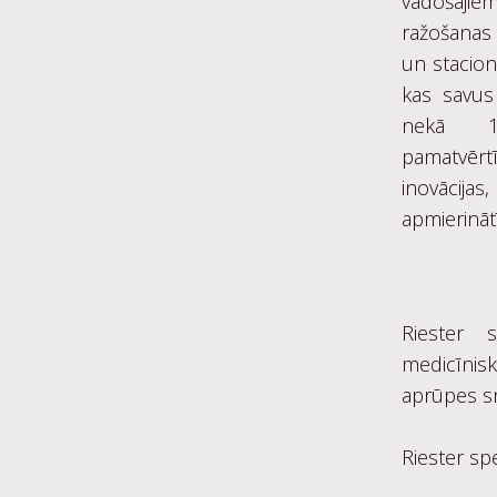
vadošaji
ražošana
un stacion
kas savus
nekā 15
pamatvēr
inovācija
apmierināt
Riester 
medicīnis
aprūpes sn
Riester spe